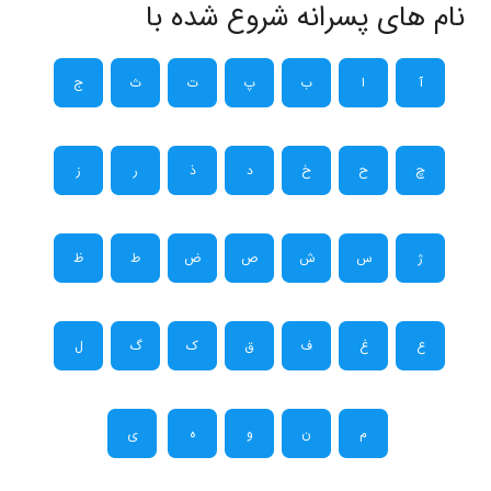
نام های پسرانه شروع شده با
آ
ا
ب
پ
ت
ث
ج
چ
ح
خ
د
ذ
ر
ز
ژ
س
ش
ص
ض
ط
ظ
ع
غ
ف
ق
ک
گ
ل
م
ن
و
ه
ی