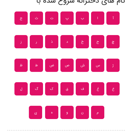
نام های دخترانه شروع شده با
آ
ا
ب
پ
ت
ث
ج
چ
ح
خ
د
ذ
ر
ز
ژ
س
ش
ص
ض
ط
ظ
ع
غ
ف
ق
ک
گ
ل
م
ن
و
ه
ی