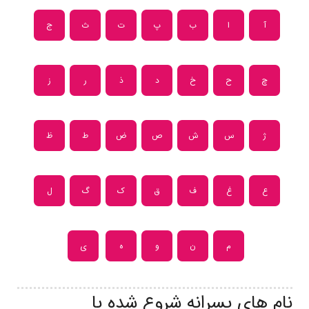
آ
ا
ب
پ
ت
ث
ج
چ
ح
خ
د
ذ
ر
ز
ژ
س
ش
ص
ض
ط
ظ
ع
غ
ف
ق
ک
گ
ل
م
ن
و
ه
ی
نام های پسرانه شروع شده با