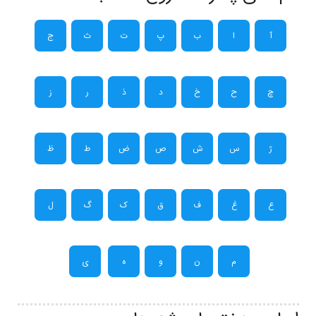
آ
ا
ب
پ
ت
ث
ج
چ
ح
خ
د
ذ
ر
ز
ژ
س
ش
ص
ض
ط
ظ
ع
غ
ف
ق
ک
گ
ل
م
ن
و
ه
ی