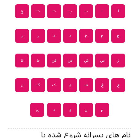
آ
ا
ب
پ
ت
ث
ج
چ
ح
خ
د
ذ
ر
ز
ژ
س
ش
ص
ض
ط
ظ
ع
غ
ف
ق
ک
گ
ل
م
ن
و
ه
ی
نام های پسرانه شروع شده با