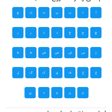
آ
ا
ب
پ
ت
ث
ج
چ
ح
خ
د
ذ
ر
ز
ژ
س
ش
ص
ض
ط
ظ
ع
غ
ف
ق
ک
گ
ل
م
ن
و
ه
ی