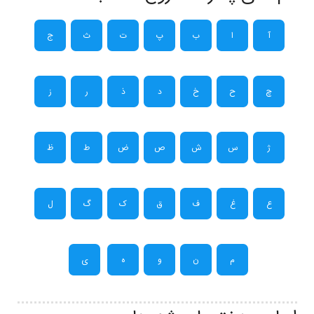
آ
ا
ب
پ
ت
ث
ج
چ
ح
خ
د
ذ
ر
ز
ژ
س
ش
ص
ض
ط
ظ
ع
غ
ف
ق
ک
گ
ل
م
ن
و
ه
ی