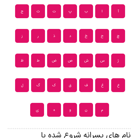
آ
ا
ب
پ
ت
ث
ج
چ
ح
خ
د
ذ
ر
ز
ژ
س
ش
ص
ض
ط
ظ
ع
غ
ف
ق
ک
گ
ل
م
ن
و
ه
ی
نام های پسرانه شروع شده با