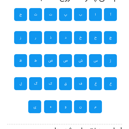
آ
ا
ب
پ
ت
ث
ج
چ
ح
خ
د
ذ
ر
ز
ژ
س
ش
ص
ض
ط
ظ
ع
غ
ف
ق
ک
گ
ل
م
ن
و
ه
ی