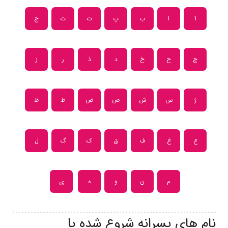
آ
ا
ب
پ
ت
ث
ج
چ
ح
خ
د
ذ
ر
ز
ژ
س
ش
ص
ض
ط
ظ
ع
غ
ف
ق
ک
گ
ل
م
ن
و
ه
ی
نام های پسرانه شروع شده با