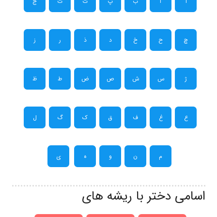
آ
ا
ب
پ
ت
ث
ج
چ
ح
خ
د
ذ
ر
ز
ژ
س
ش
ص
ض
ط
ظ
ع
غ
ف
ق
ک
گ
ل
م
ن
و
ه
ی
اسامی دختر با ریشه های