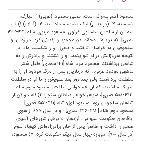
مسعود اسم پسرانه است، معنی مسعود: (عربی) ۱- مبارک،
خجسته؛ ۲- (در قدیم) نیک بخت، سعادتمند؛ ۳- (اَعلام) ۱) نام
سه تن از شاهان سلسلهی غزنوی. مسعود غزنوی: شاه [۴۲۱-۴۳۲
قمری]، که برادرش محمّد ابن محمود را زندانی کرد. در زمان او
سلجوقیان به خراسان تاختند و طغرل او را شکست داد. در
نتیجه سربازانش بر او شوریدند، او را کشتند و برادرش را به
شاهی برداشتند. مسعود دوم: شاه [۴۴۱هجری] طفل شش
ماههی مودود غزنوی، که درباریان پس از مرگ مودود او را به
سلطنت برداشتند ولی چند روز بعد عمویش را با او در سلطنت
شریک ساختند، که آن هم دوامی نیافت. مسعود سوم: شاه
[۴۹۲-۵۰۸ قمری]، شوهر خواهر سلطان سنجر؛ ۲) نام دو تن از
شاهان سلجوقی روم. مسعود اول: شاه [۵۱۰-۵۵۱ قمری].
مسعود دوم: شاه [۶۸۲-۶۹۶ قمری]. او در سال ۶۷۷ از سوی
اباقاخان حکومت سیواس، ارزنجان و برخی شهرهای آسیای
صغیر را داشت و ظاهراً پس از خلع برادرزاده‌اش کیقباد سوم
[در سال ۷۰۰]، دوباره چهار سال دیگر حکومت کرد؛ ۳) مسعود،