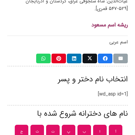
غیاث‌الدین: شاه سلجوقی عراق، کردستان و آذربایجان
[۵۲۹-۵۴۷ قمری].
ریشه اسم مسعود
اسم عربی
انتخاب نام دختر و پسر
[wd_asp id=1]
نام های دخترانه شروع شده با
آ
ا
ب
پ
ت
ث
ج