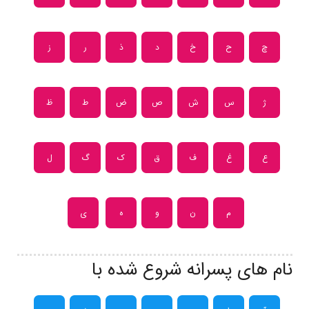
چ
ح
خ
د
ذ
ر
ز
ژ
س
ش
ص
ض
ط
ظ
ع
غ
ف
ق
ک
گ
ل
م
ن
و
ه
ی
نام های پسرانه شروع شده با