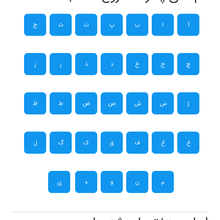
آ
ا
ب
پ
ت
ث
ج
چ
ح
خ
د
ذ
ر
ز
ژ
س
ش
ص
ض
ط
ظ
ع
غ
ف
ق
ک
گ
ل
م
ن
و
ه
ی