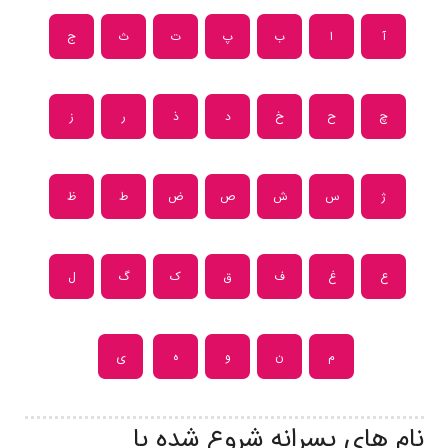
آ
ا
ب
پ
ت
ث
ج
چ
ح
خ
د
ذ
ر
ز
ژ
س
ش
ص
ض
ط
ظ
ع
غ
ف
ق
ک
گ
ل
م
ن
و
ه
ی
نام های پسرانه شروع شده با