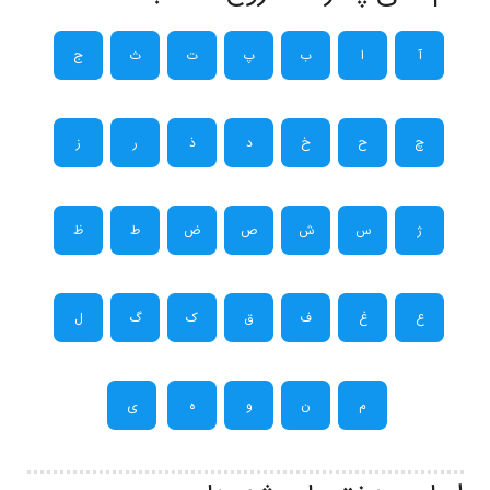
آ
ا
ب
پ
ت
ث
ج
چ
ح
خ
د
ذ
ر
ز
ژ
س
ش
ص
ض
ط
ظ
ع
غ
ف
ق
ک
گ
ل
م
ن
و
ه
ی