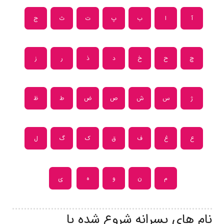
آ
ا
ب
پ
ت
ث
ج
چ
ح
خ
د
ذ
ر
ز
ژ
س
ش
ص
ض
ط
ظ
ع
غ
ف
ق
ک
گ
ل
م
ن
و
ه
ی
نام های پسرانه شروع شده با