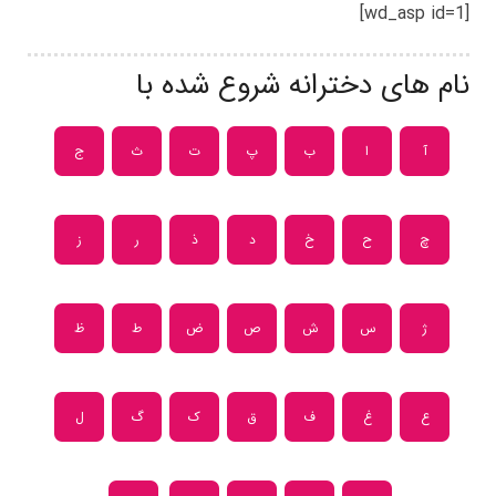
[wd_asp id=1]
نام های دخترانه شروع شده با
آ
ا
ب
پ
ت
ث
ج
چ
ح
خ
د
ذ
ر
ز
ژ
س
ش
ص
ض
ط
ظ
ع
غ
ف
ق
ک
گ
ل