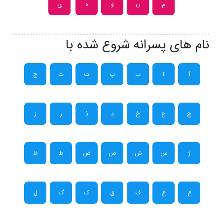
م
ن
و
ه
ی
نام های پسرانه شروع شده با
آ
ا
ب
پ
ت
ث
ج
چ
ح
خ
د
ذ
ر
ز
ژ
س
ش
ص
ض
ط
ظ
ع
غ
ف
ق
ک
گ
ل