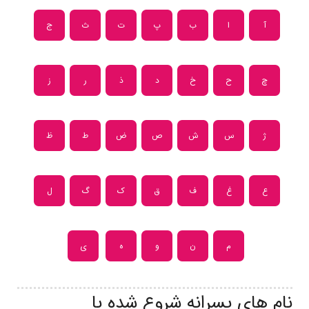
آ
ا
ب
پ
ت
ث
ج
چ
ح
خ
د
ذ
ر
ز
ژ
س
ش
ص
ض
ط
ظ
ع
غ
ف
ق
ک
گ
ل
م
ن
و
ه
ی
نام های پسرانه شروع شده با