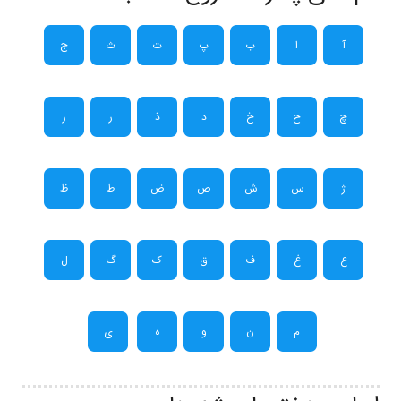
آ
ا
ب
پ
ت
ث
ج
چ
ح
خ
د
ذ
ر
ز
ژ
س
ش
ص
ض
ط
ظ
ع
غ
ف
ق
ک
گ
ل
م
ن
و
ه
ی