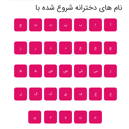
نام های دخترانه شروع شده با
آ
ا
ب
پ
ت
ث
ج
چ
ح
خ
د
ذ
ر
ز
ژ
س
ش
ص
ض
ط
ظ
ع
غ
ف
ق
ک
گ
ل
م
ن
و
ه
ی