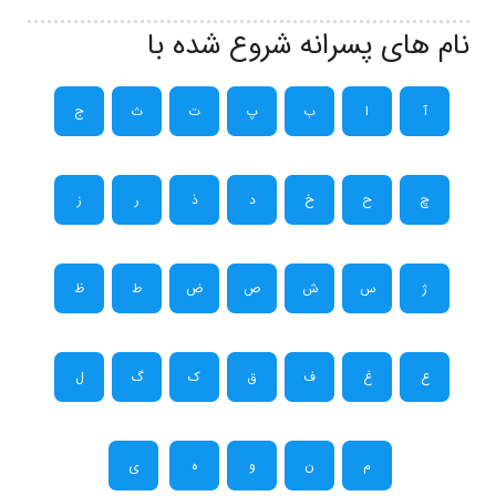
نام های پسرانه شروع شده با
آ
ا
ب
پ
ت
ث
ج
چ
ح
خ
د
ذ
ر
ز
ژ
س
ش
ص
ض
ط
ظ
ع
غ
ف
ق
ک
گ
ل
م
ن
و
ه
ی