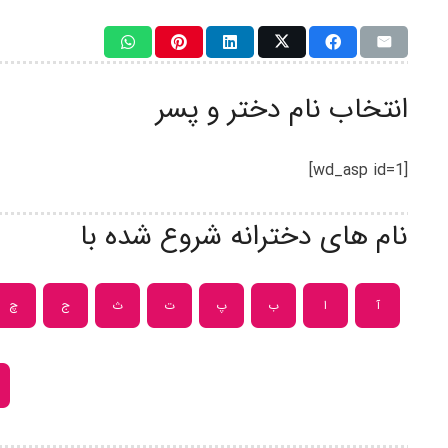
انتخاب نام دختر و پسر
[wd_asp id=1]
نام های دخترانه شروع شده با
آ
ا
ب
پ
ت
ث
ج
چ