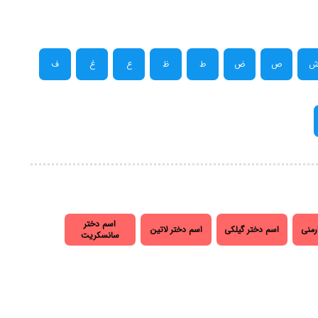
ص
ض
ط
ظ
ع
غ
ف
اسم دختر
رمنی
اسم دختر گیلکی
اسم دختر لاتین
سانسکریت