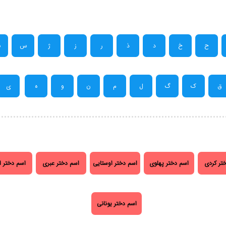
ح
خ
د
ذ
ر
ز
ژ
س
ش
ق
ک
گ
ل
م
ن
و
ه
ی
تر کردی
اسم دختر پهلوی
اسم دختر اوستایی
اسم دختر عبری
اسم دختر ا
اسم دختر یونانی