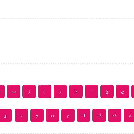
ح
خ
د
ذ
ر
ز
ژ
س
ش
ق
ک
گ
ل
م
ن
و
ه
ی