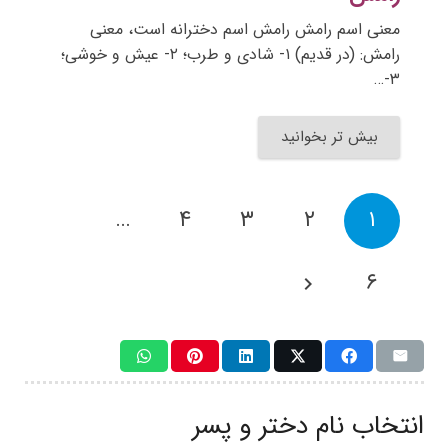
معنی اسم رامش رامش اسم دخترانه است، معنی
رامش: (در قدیم) ۱- شادی و طرب؛ ۲- عیش و خوشی؛
۳-…
بیش تر بخوانید
…
۴
۳
۲
۱
۶
انتخاب نام دختر و پسر