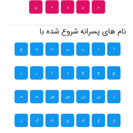
م
ن
و
ه
ی
نام های پسرانه شروع شده با
آ
ا
ب
پ
ت
ث
ج
چ
ح
خ
د
ذ
ر
ز
ژ
س
ش
ص
ض
ط
ظ
ع
غ
ف
ق
ک
گ
ل