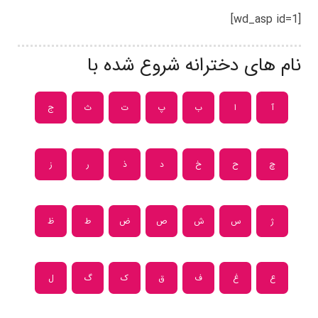
[wd_asp id=1]
نام های دخترانه شروع شده با
آ
ا
ب
پ
ت
ث
ج
چ
ح
خ
د
ذ
ر
ز
ژ
س
ش
ص
ض
ط
ظ
ع
غ
ف
ق
ک
گ
ل