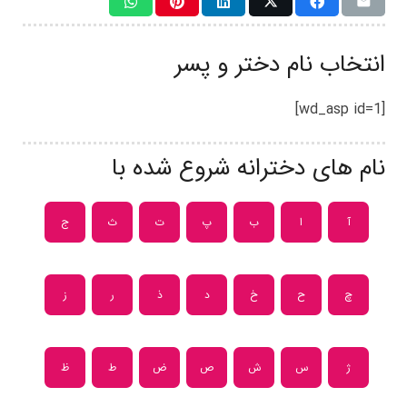
انتخاب نام دختر و پسر
[wd_asp id=1]
نام های دخترانه شروع شده با
آ
ا
ب
پ
ت
ث
ج
چ
ح
خ
د
ذ
ر
ز
ژ
س
ش
ص
ض
ط
ظ