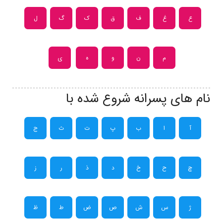
ع
غ
ف
ق
ک
گ
ل
م
ن
و
ه
ی
نام های پسرانه شروع شده با
آ
ا
ب
پ
ت
ث
ج
چ
ح
خ
د
ذ
ر
ز
ژ
س
ش
ص
ض
ط
ظ