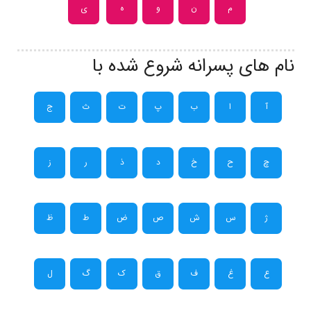
م
ن
و
ه
ی
نام های پسرانه شروع شده با
آ
ا
ب
پ
ت
ث
ج
چ
ح
خ
د
ذ
ر
ز
ژ
س
ش
ص
ض
ط
ظ
ع
غ
ف
ق
ک
گ
ل