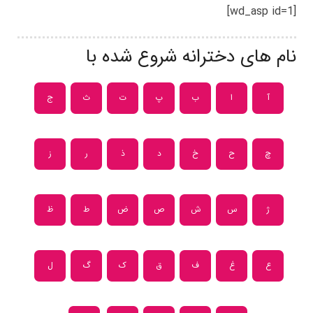
[wd_asp id=1]
نام های دخترانه شروع شده با
آ
ا
ب
پ
ت
ث
ج
چ
ح
خ
د
ذ
ر
ز
ژ
س
ش
ص
ض
ط
ظ
ع
غ
ف
ق
ک
گ
ل