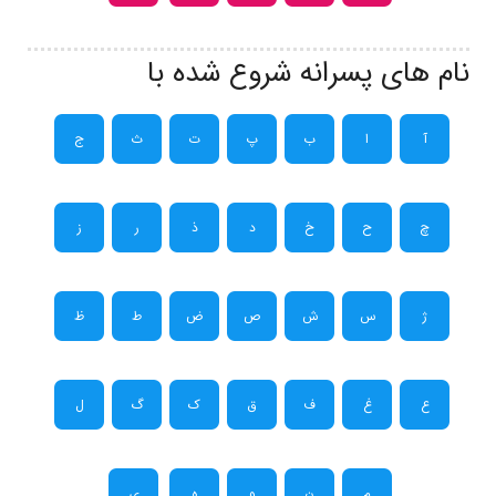
نام های پسرانه شروع شده با
آ
ا
ب
پ
ت
ث
ج
چ
ح
خ
د
ذ
ر
ز
ژ
س
ش
ص
ض
ط
ظ
ع
غ
ف
ق
ک
گ
ل
م
ن
و
ه
ی