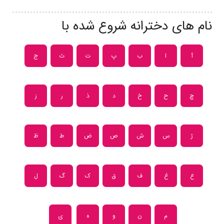
نام های دخترانه شروع شده با
آ
ا
ب
پ
ت
ث
ج
چ
ح
خ
د
ذ
ر
ز
ژ
س
ش
ص
ض
ط
ظ
ع
غ
ف
ق
ک
گ
ل
م
ن
و
ه
ی