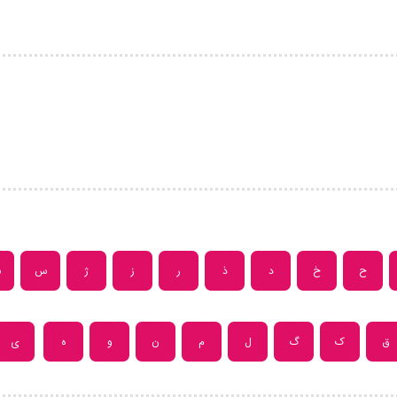
ح
خ
د
ذ
ر
ز
ژ
س
ش
ق
ک
گ
ل
م
ن
و
ه
ی