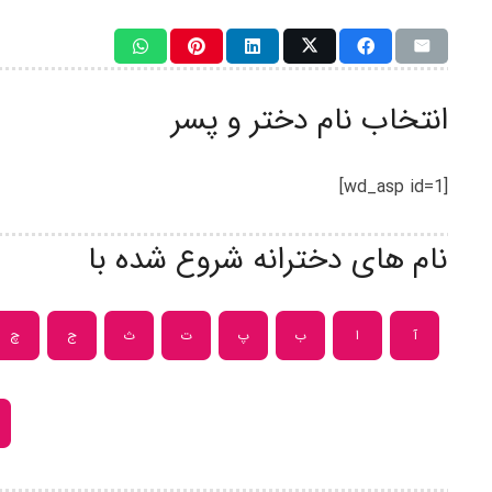
انتخاب نام دختر و پسر
[wd_asp id=1]
نام های دخترانه شروع شده با
آ
ا
ب
پ
ت
ث
ج
چ