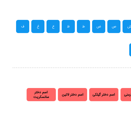
ص
ض
ط
ظ
ع
غ
ف
اسم دختر
رمنی
اسم دختر گیلکی
اسم دختر لاتین
سانسکریت