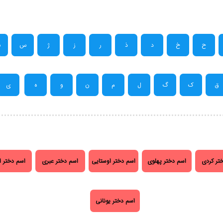
ح
خ
د
ذ
ر
ز
ژ
س
ش
ق
ک
گ
ل
م
ن
و
ه
ی
تر کردی
اسم دختر پهلوی
اسم دختر اوستایی
اسم دختر عبری
اسم دختر ا
اسم دختر یونانی