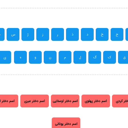
ح
خ
د
ذ
ر
ز
ژ
س
ش
ق
ک
گ
ل
م
ن
و
ه
ی
تر کردی
اسم دختر پهلوی
اسم دختر اوستایی
اسم دختر عبری
اسم دختر ا
اسم دختر یونانی