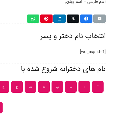
اسم فارسی – اسم پهلوی
انتخاب نام دختر و پسر
[wd_asp id=1]
نام های دخترانه شروع شده با
آ
ا
ب
پ
ت
ث
ج
چ