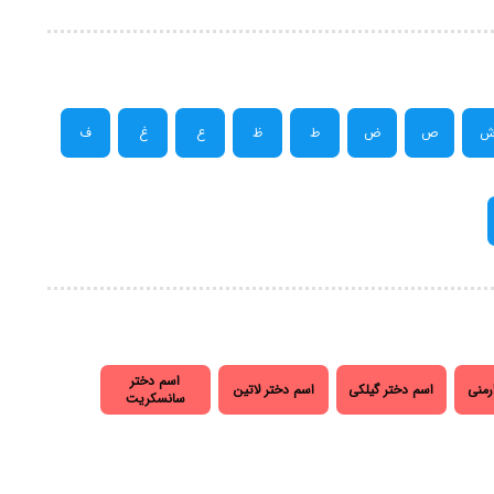
ص
ض
ط
ظ
ع
غ
ف
اسم دختر
رمنی
اسم دختر گیلکی
اسم دختر لاتین
سانسکریت