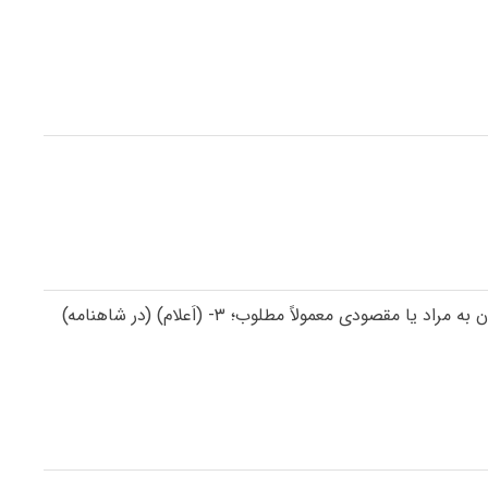
) ۱- خواهش، کام، مراد، چشمداشت، امید، توقع و انتظار؛ ۲- میل و اشتیاق برای رسیدن به مراد یا مقصودی معمولاً مطلوب؛ ۳- (اَعلام) (در شاهنامه)