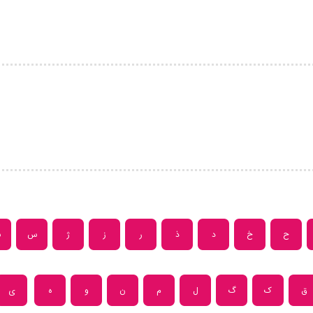
ح
خ
د
ذ
ر
ز
ژ
س
ش
ق
ک
گ
ل
م
ن
و
ه
ی