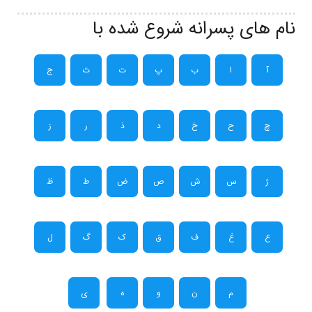
نام های پسرانه شروع شده با
آ
ا
ب
پ
ت
ث
ج
چ
ح
خ
د
ذ
ر
ز
ژ
س
ش
ص
ض
ط
ظ
ع
غ
ف
ق
ک
گ
ل
م
ن
و
ه
ی