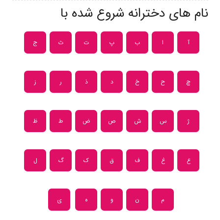
نام های دخترانه شروع شده با
آ
ا
ب
پ
ت
ث
ج
چ
ح
خ
د
ذ
ر
ز
ژ
س
ش
ص
ض
ط
ظ
ع
غ
ف
ق
ک
گ
ل
م
ن
و
ه
ی