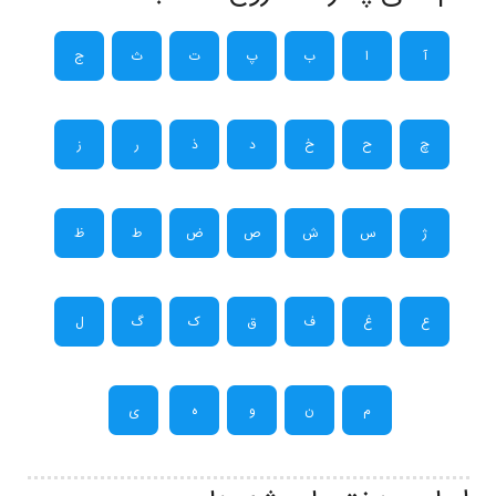
آ
ا
ب
پ
ت
ث
ج
چ
ح
خ
د
ذ
ر
ز
ژ
س
ش
ص
ض
ط
ظ
ع
غ
ف
ق
ک
گ
ل
م
ن
و
ه
ی