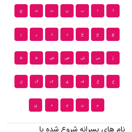
آ
ا
ب
پ
ت
ث
ج
چ
ح
خ
د
ذ
ر
ز
ژ
س
ش
ص
ض
ط
ظ
ع
غ
ف
ق
ک
گ
ل
م
ن
و
ه
ی
نام های پسرانه شروع شده با