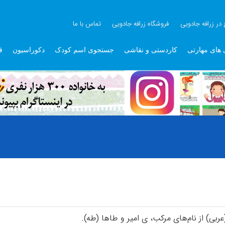
 در زرافه جادویی
فروشگاه زرافه جادویی
تماس با ما
 های مهارتی
کاردستی و نقاشی
جستجوی اسم کودک
دکوراسیون
ق
ربی) از نام‌های مرکب، ی امیر و طاها (طه).