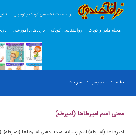
وب سایت تخصصی کودک و نوجوان
تبلیغ
مجله مادر و کودک
روانشناسی کودک
بازی های آموزشی
بازی
خانه
اسم پسر
امیرطاها
chevron_right
chevron_right
معنی اسم امیرطاها (امیرطه)
امیرطاها (امیرطه) اسم پسرانه است، معنی امیرطاها (امیرطه): (ع