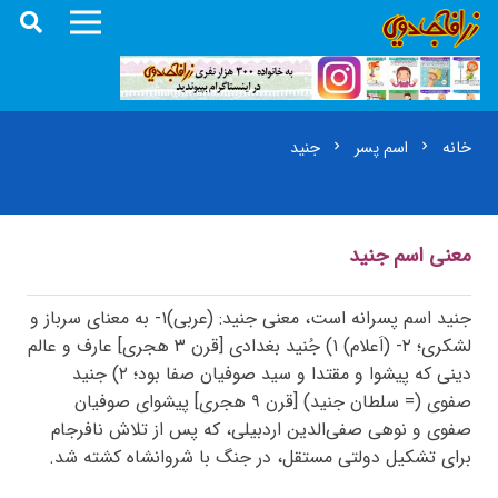
خانه
اسم پسر
جنید
chevron_right
chevron_right
معنی اسم جنید
جنید اسم پسرانه است، معنی جنید: (عربی)۱- به معنای سرباز و
لشکری؛ ۲- (اَعلام) ۱) جُنید بغدادی [قرن ۳ هجری] عارف و عالم
دینی که پیشوا و مقتدا و سید صوفیان صفا بود؛ ۲) جنید
صفوی (= سلطان جنید) [قرن ۹ هجری] پیشوای صوفیان
صفوی و نوهی صفی‌الدین اردبیلی، که پس از تلاش نافرجام
برای تشکیل دولتی مستقل، در جنگ با شروانشاه کشته شد.