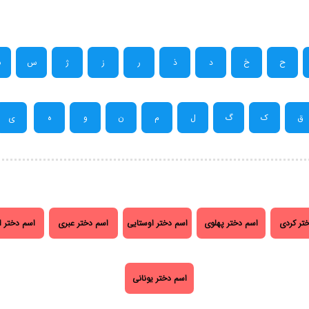
ح
خ
د
ذ
ر
ز
ژ
س
ش
ق
ک
گ
ل
م
ن
و
ه
ی
تر کردی
اسم دختر پهلوی
اسم دختر اوستایی
اسم دختر عبری
اسم دختر ا
اسم دختر یونانی