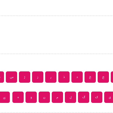
ح
خ
د
ذ
ر
ز
ژ
س
ش
ق
ک
گ
ل
م
ن
و
ه
ی