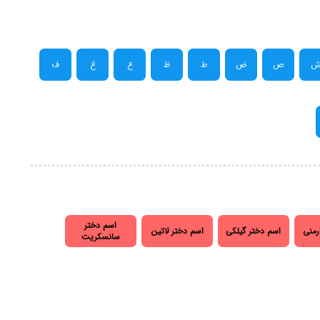
ص
ض
ط
ظ
ع
غ
ف
اسم دختر
رمنی
اسم دختر گیلکی
اسم دختر لاتین
سانسکریت