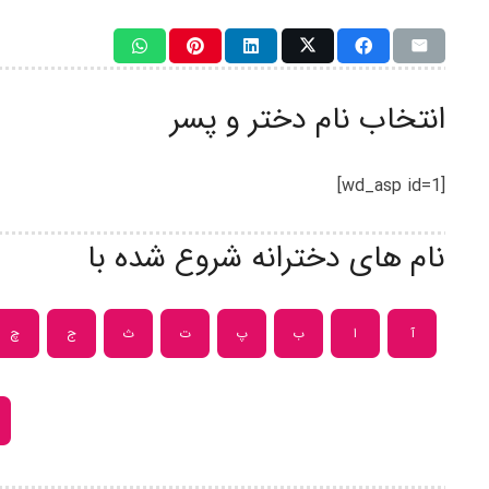
انتخاب نام دختر و پسر
[wd_asp id=1]
نام های دخترانه شروع شده با
آ
ا
ب
پ
ت
ث
ج
چ