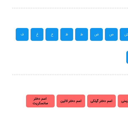
ص
ض
ط
ظ
ع
غ
ف
اسم دختر
رمنی
اسم دختر گیلکی
اسم دختر لاتین
سانسکریت