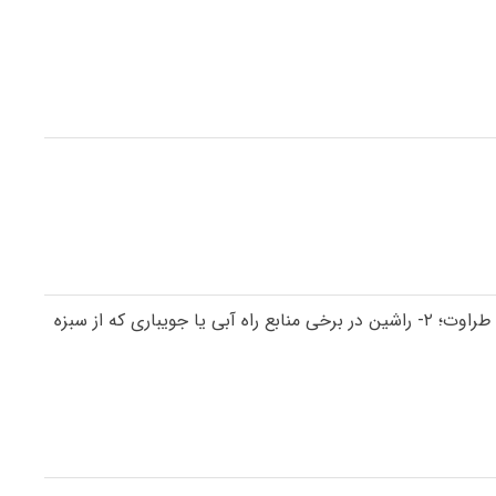
راشین اسم دخترانه است، معنی راشین: (راش = نوعی درخت در جنگل‌های ایران + ین (پسوند نسبت)) ۱- (به مجاز) سر سبز و خرّم و با طراوت؛ ۲- راشین در برخی منابع راه آبی یا جویباری که از سبزه