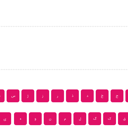
ح
خ
د
ذ
ر
ز
ژ
س
ش
ق
ک
گ
ل
م
ن
و
ه
ی