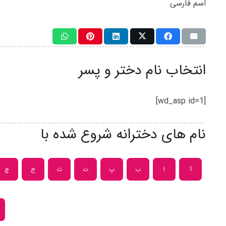
اسم فارسی
انتخاب نام دختر و پسر
[wd_asp id=1]
نام های دخترانه شروع شده با
آ
ا
ب
پ
ت
ث
ج
چ