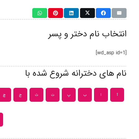
انتخاب نام دختر و پسر
[wd_asp id=1]
نام های دخترانه شروع شده با
آ
ا
ب
پ
ت
ث
ج
چ