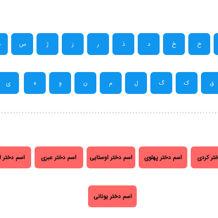
ح
خ
د
ذ
ر
ز
ژ
س
ش
ق
ک
گ
ل
م
ن
و
ه
ی
تر کردی
اسم دختر پهلوی
اسم دختر اوستایی
اسم دختر عبری
اسم دختر ا
اسم دختر یونانی