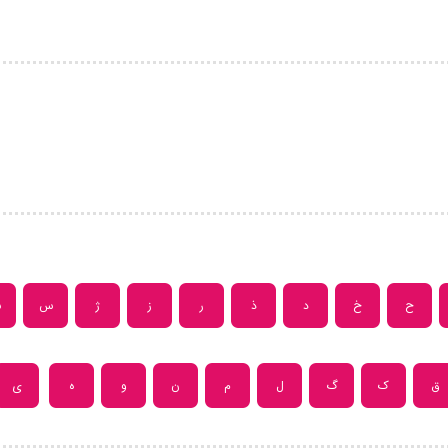
ح
خ
د
ذ
ر
ز
ژ
س
ش
ق
ک
گ
ل
م
ن
و
ه
ی