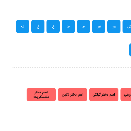
ص
ض
ط
ظ
ع
غ
ف
اسم دختر
رمنی
اسم دختر گیلکی
اسم دختر لاتین
سانسکریت