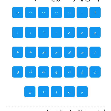
آ
ا
ب
پ
ت
ث
ج
چ
ح
خ
د
ذ
ر
ز
ژ
س
ش
ص
ض
ط
ظ
ع
غ
ف
ق
ک
گ
ل
م
ن
و
ه
ی