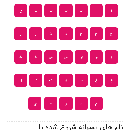
آ
ا
ب
پ
ت
ث
ج
چ
ح
خ
د
ذ
ر
ز
ژ
س
ش
ص
ض
ط
ظ
ع
غ
ف
ق
ک
گ
ل
م
ن
و
ه
ی
نام های پسرانه شروع شده با