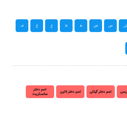
ص
ض
ط
ظ
ع
غ
ف
اسم دختر
رمنی
اسم دختر گیلکی
اسم دختر لاتین
سانسکریت