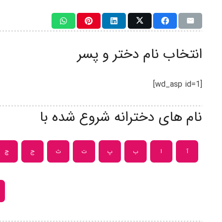
انتخاب نام دختر و پسر
[wd_asp id=1]
نام های دخترانه شروع شده با
آ
ا
ب
پ
ت
ث
ج
چ