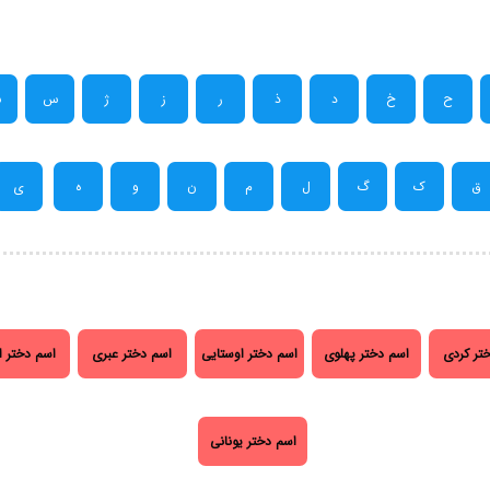
ح
خ
د
ذ
ر
ز
ژ
س
ش
ق
ک
گ
ل
م
ن
و
ه
ی
تر کردی
اسم دختر پهلوی
اسم دختر اوستایی
اسم دختر عبری
اسم دختر ا
اسم دختر یونانی