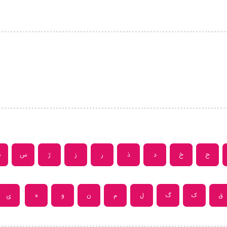
ح
خ
د
ذ
ر
ز
ژ
س
ش
ق
ک
گ
ل
م
ن
و
ه
ی