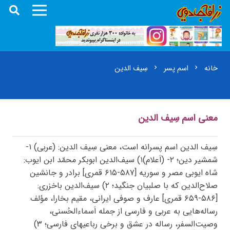
خانه
اسم پسر
سِیف الدین
chevron_right
chevron_right
معنی اسم سِیف الدین
سِیف الدین اسم پسرانه است، معنی سِیف الدین: (عربی) ۱-
شمشیر دین؛ ۲- (اَعلام)۱) سیف‌الدین ابوبکر محمّد ابن ایوب:
شاه ایوبی مصر و سوریه [۵۸۷-۶۱۵ قمری] برادر و جانشین
صلاح‌الدین که با صلبیان جنگید؛ ۲) سیف‌الدین باخزری:
[۵۸۶-۶۵۹ قمری] عارف و صوفی ایرانی، مقیم بخارا، مؤلف
رساله‌هایی به عربی و فارسی از جمله اَسماءالحُسنی،
وصیت‌السفر، رساله در عشق و برخی رباعیهای فارسی؛ ۳)