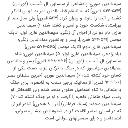
سیف‌الدین سوری: پادشاهی از سلسلهی آل شَنسب (غوریان)
[۵۴۳-۵۴۴ قمری] که به انتقام قطب‌الدین عمر به غزنین لشکر
کشید و آنجا را غارت و ویران کرد. [۵۴۳ قمری] ولی سال بعد از
بهرامشاه شکست خورد و اسیر و کشته شد؛ ۴) سیف‌الدین
غازی: نام دو تن از امرای آل زنگی. سیف‌الدین غازی اول: اتابک
موصل [۵۴۱-۵۴۴ قمری]، پسر و جانشین عمادالدین زنگی؛
سیف‌الدین غازی دوم: اتابک موصل [۵۶۵-۵۷۶ قمری]
برادرزادهی سیف‌الدین غازی اول؛ ۵) سیف‌الدین غوری: شاه
سلسلهی آل شَنسَب (غوریان) [۵۵۶-۵۵۸ قمری] پسر و جانشین
علاءالدین جهانسوز، که در جنگ با ترکان غز به دست یکی از
کسان خود کشته شد؛ ۶) سیف‌الدین غوری: آخرین سلطان مصر
[۹۰۶-۹۲۲ قمری] از ممالیک برجی ملقب به قانصوه. برای جنگ
با عثمانی با شاه اسماعیل صفوی متحد شده ولی نقشه‌اش لو
رفت، سپاه عثمانی قاهره را گرفت و او در جنگ کشته شد؛ ۷)
سیف‌الدین محمّد: (سیف فرغانی) [قرن ۸ هجری] شاعر ایرانی
که در آسیای صغیر اقامت گزید. شعرهایش بیشتر معترض،
انتقادآمیز و دارای مضمونهای عرفانی است.