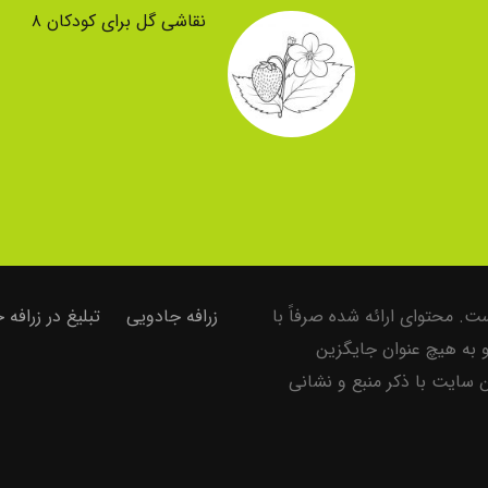
نقاشی گل برای کودکان ۸
. محتوای ارائه شده صرفاً با
زرافه جادویی
تبلیغ در زرافه
و به هیچ عنوان جایگزین
سایت با ذکر منبع و نشانی