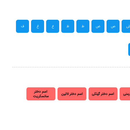
ص
ض
ط
ظ
ع
غ
ف
اسم دختر
رمنی
اسم دختر گیلکی
اسم دختر لاتین
سانسکریت