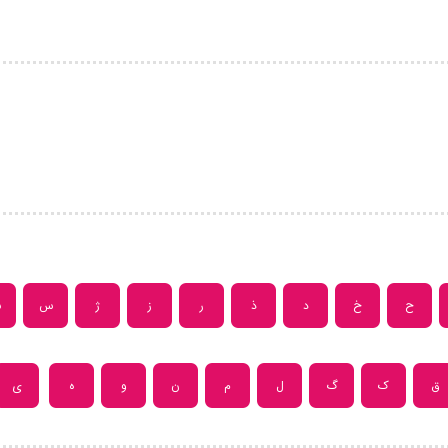
ح
خ
د
ذ
ر
ز
ژ
س
ش
ق
ک
گ
ل
م
ن
و
ه
ی