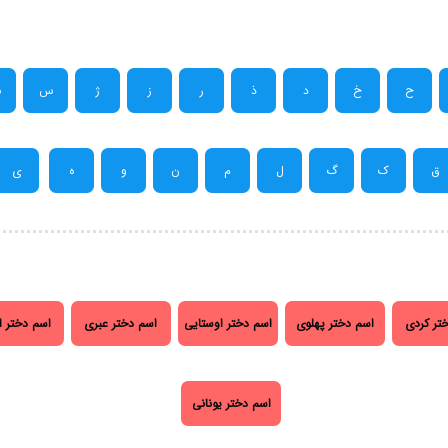
ح
خ
د
ذ
ر
ز
ژ
س
ش
ق
ک
گ
ل
م
ن
و
ه
ی
تر کردی
اسم دختر پهلوی
اسم دختر اوستایی
اسم دختر عبری
اسم دختر ا
اسم دختر یونانی