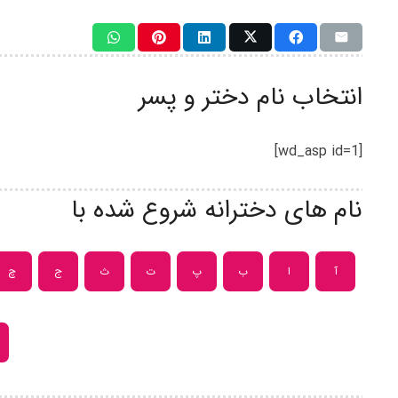
انتخاب نام دختر و پسر
[wd_asp id=1]
نام های دخترانه شروع شده با
آ
ا
ب
پ
ت
ث
ج
چ