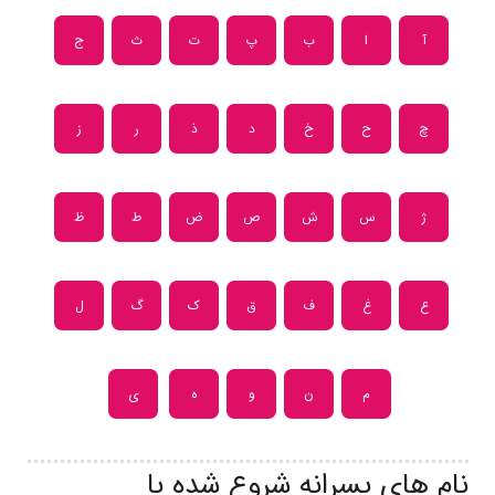
آ
ا
ب
پ
ت
ث
ج
چ
ح
خ
د
ذ
ر
ز
ژ
س
ش
ص
ض
ط
ظ
ع
غ
ف
ق
ک
گ
ل
م
ن
و
ه
ی
نام های پسرانه شروع شده با