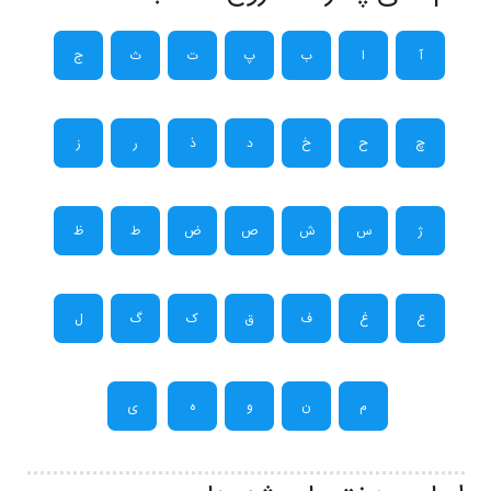
آ
ا
ب
پ
ت
ث
ج
چ
ح
خ
د
ذ
ر
ز
ژ
س
ش
ص
ض
ط
ظ
ع
غ
ف
ق
ک
گ
ل
م
ن
و
ه
ی