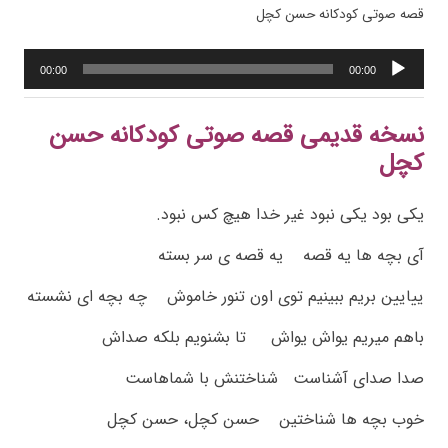
قصه صوتی کودکانه حسن کچل
پخش‌کننده
00:00
00:00
صوت
نسخه قدیمی قصه
صوتی
کودکانه حسن
کچل
یکی بود یکی نبود غیر خدا هیچ کس نبود.
آی بچه ها یه قصه یه قصه ی سر بسته
ییایین بریم ببینیم توی اون تنور خاموش چه بچه ای نشسته
باهم میریم یواش یواش تا بشنویم بلکه صداش
صدا صدای آشناست شناختنش با شماهاست
خوب بچه ها شناختین حسن کچل، حسن کچل