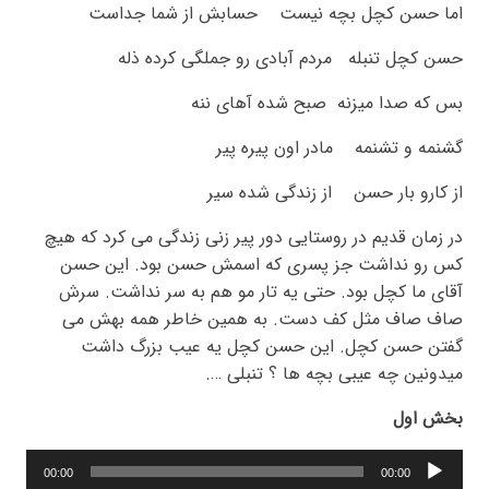
اما حسن کچل بچه نیست حسابش از شما جداست
حسن کچل تنبله مردم آبادی رو جملگی کرده ذله
بس که صدا میزنه صبح شده آهای ننه
گشنمه و تشنمه مادر اون پیره پیر
از کارو بار حسن از زندگی شده سیر
در زمان قدیم در روستایی دور پیر زنی زندگی می کرد که هیچ
کس رو نداشت جز پسری که اسمش حسن بود. این حسن
آقای ما کچل بود. حتی یه تار مو هم به سر نداشت. سرش
صاف صاف مثل کف دست. به همین خاطر همه بهش می
گفتن حسن کچل. این حسن کچل یه عیب بزرگ داشت
میدونین چه عیبی بچه ها ؟ تنبلی ….
بخش اول
پخش‌کننده
00:00
00:00