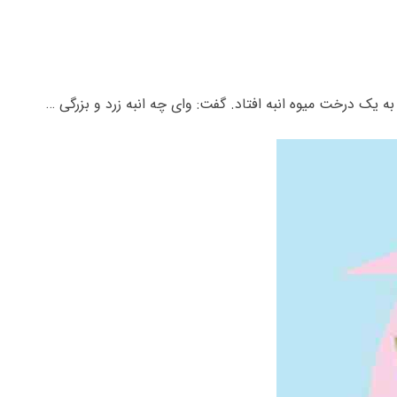
ه یک درخت میوه انبه افتاد. گفت: وای چه انبه زرد و بزرگی …