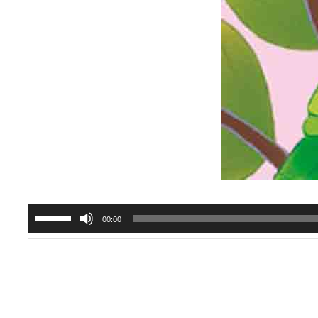
برای
00:00
افزایش
یا
کاهش
صدا