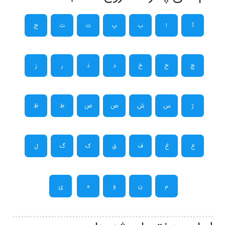
آ
ا
ب
پ
ت
ث
ج
چ
ح
خ
د
ذ
ر
ز
ژ
س
ش
ص
ض
ط
ظ
ع
غ
ف
ق
ک
گ
ل
م
ن
و
ه
ی