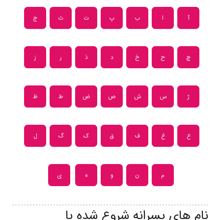
آ
ا
ب
پ
ت
ث
ج
چ
ح
خ
د
ذ
ر
ز
ژ
س
ش
ص
ض
ط
ظ
ع
غ
ف
ق
ک
گ
ل
م
ن
و
ه
ی
نام های پسرانه شروع شده با