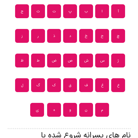
آ
ا
ب
پ
ت
ث
ج
چ
ح
خ
د
ذ
ر
ز
ژ
س
ش
ص
ض
ط
ظ
ع
غ
ف
ق
ک
گ
ل
م
ن
و
ه
ی
نام های پسرانه شروع شده با