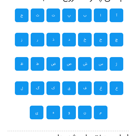
آ
ا
ب
پ
ت
ث
ج
چ
ح
خ
د
ذ
ر
ز
ژ
س
ش
ص
ض
ط
ظ
ع
غ
ف
ق
ک
گ
ل
م
ن
و
ه
ی