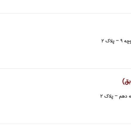
وچه
۹ –
پلاک
۲
بق)
ه دهم – پلاک
۲