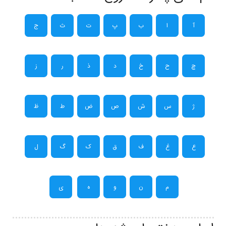
آ
ا
ب
پ
ت
ث
ج
چ
ح
خ
د
ذ
ر
ز
ژ
س
ش
ص
ض
ط
ظ
ع
غ
ف
ق
ک
گ
ل
م
ن
و
ه
ی