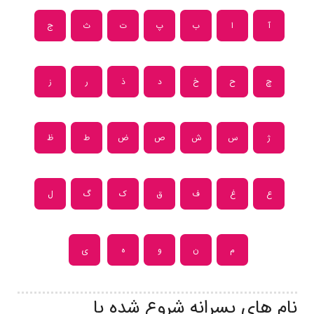
آ
ا
ب
پ
ت
ث
ج
چ
ح
خ
د
ذ
ر
ز
ژ
س
ش
ص
ض
ط
ظ
ع
غ
ف
ق
ک
گ
ل
م
ن
و
ه
ی
نام های پسرانه شروع شده با