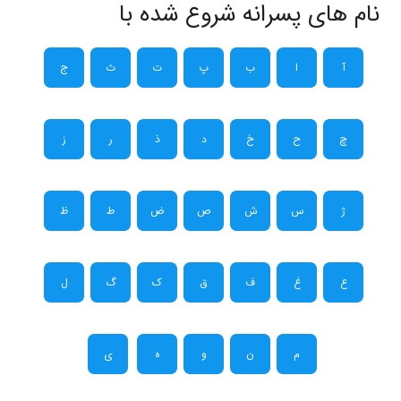
نام های پسرانه شروع شده با
آ
ا
ب
پ
ت
ث
ج
چ
ح
خ
د
ذ
ر
ز
ژ
س
ش
ص
ض
ط
ظ
ع
غ
ف
ق
ک
گ
ل
م
ن
و
ه
ی