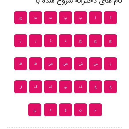
نام های دخترانه شروع شده با
آ
ا
ب
پ
ت
ث
ج
چ
ح
خ
د
ذ
ر
ز
ژ
س
ش
ص
ض
ط
ظ
ع
غ
ف
ق
ک
گ
ل
م
ن
و
ه
ی