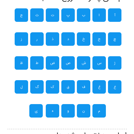
آ
ا
ب
پ
ت
ث
ج
چ
ح
خ
د
ذ
ر
ز
ژ
س
ش
ص
ض
ط
ظ
ع
غ
ف
ق
ک
گ
ل
م
ن
و
ه
ی