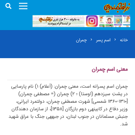
خانه
اسم پسر
چمران
chevron_right
chevron_right
معنی اسم چمران
چمران اسم پسرانه است، معنی چمران: (اَعلام) ۱) نام پارسایی
در یشتِ سیزدهم (اوستا) ؛ ۲) چمران (= مصطفی چمران)
[۱۳۱۰-۱۳۶۰ شمسی] شهرت مصطفی چمران، دولتمرد ایرانی،
وزیر دفاع در کابینهی دوم بازرگان [۱۳۵۸]، از سازمان دهندگان
جنبش مسلمانان در جنوب لبنان، در جبههی جنگ با عراق شهید
شد.