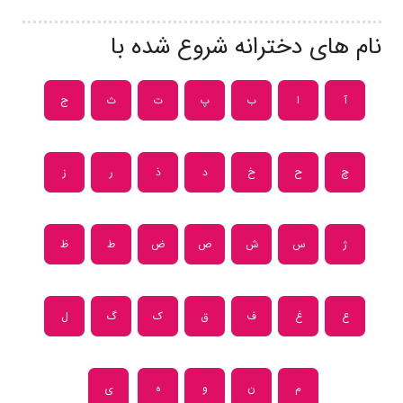
نام های دخترانه شروع شده با
آ
ا
ب
پ
ت
ث
ج
چ
ح
خ
د
ذ
ر
ز
ژ
س
ش
ص
ض
ط
ظ
ع
غ
ف
ق
ک
گ
ل
م
ن
و
ه
ی