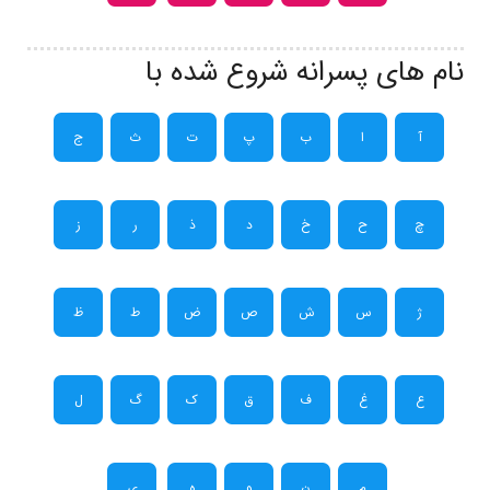
نام های پسرانه شروع شده با
آ
ا
ب
پ
ت
ث
ج
چ
ح
خ
د
ذ
ر
ز
ژ
س
ش
ص
ض
ط
ظ
ع
غ
ف
ق
ک
گ
ل
م
ن
و
ه
ی