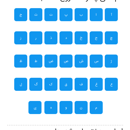
آ
ا
ب
پ
ت
ث
ج
چ
ح
خ
د
ذ
ر
ز
ژ
س
ش
ص
ض
ط
ظ
ع
غ
ف
ق
ک
گ
ل
م
ن
و
ه
ی