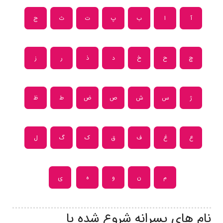
آ
ا
ب
پ
ت
ث
ج
چ
ح
خ
د
ذ
ر
ز
ژ
س
ش
ص
ض
ط
ظ
ع
غ
ف
ق
ک
گ
ل
م
ن
و
ه
ی
نام های پسرانه شروع شده با