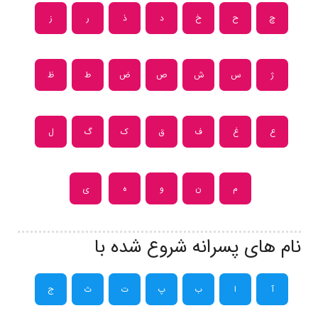
چ
ح
خ
د
ذ
ر
ز
ژ
س
ش
ص
ض
ط
ظ
ع
غ
ف
ق
ک
گ
ل
م
ن
و
ه
ی
نام های پسرانه شروع شده با
آ
ا
ب
پ
ت
ث
ج