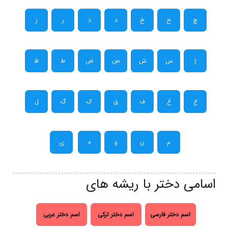
چ
ح
خ
د
ذ
ر
ز
ژ
س
ش
ص
ض
ط
ظ
ع
غ
ف
ق
ک
گ
ل
م
ن
و
ه
ی
اسامی دختر با ریشه های
اسم دختر فارسی
اسم دختر ترکی
اسم دختر عربی