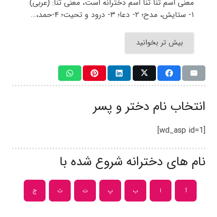
معنی اسم ثنا ثنا اسم دخترانه است، معنی ثنا: (عربی)
۱- ستایش، مدح؛ ۲- دعا؛ ۳- درود و تحیت؛ ۴-حمد،…
بیش تر بخوانید
انتخاب نام دختر و پسر
[wd_asp id=1]
نام های دخترانه شروع شده با
آ
ا
ب
پ
ت
ث
ج