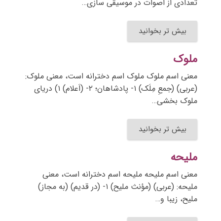
تعدادی از اصوات در موسیقی سازی…
بیش تر بخوانید
ملوک
معنی اسم ملوک ملوک اسم دخترانه است، معنی ملوک:
(عربی) (جمعِ مِلَک) ۱- پادشاهان؛ ۲- (اَعلام) ۱) دریای
ملوک بخشی…
بیش تر بخوانید
ملیحه
معنی اسم ملیحه ملیحه اسم دخترانه است، معنی
ملیحه: (عربی) (مؤنث ملیح) ۱- (در قدیم) (به مجاز)
ملیح، زیبا و…