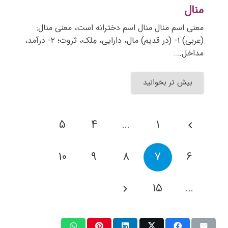
منال
معنی اسم منال منال اسم دخترانه است، معنی منال:
(عربی) ۱- (در قدیم) مال، دارایی، مِلک، ثروت؛ ۲- درآمد،
مداخل.…
بیش تر بخوانید
۵
۴
…
۱
۱۰
۹
۸
۷
۶
۱۵
…