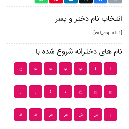
انتخاب نام دختر و پسر
[wd_asp id=1]
نام های دخترانه شروع شده با
آ
ا
ب
پ
ت
ث
ج
چ
ح
خ
د
ذ
ر
ز
ژ
س
ش
ص
ض
ط
ظ