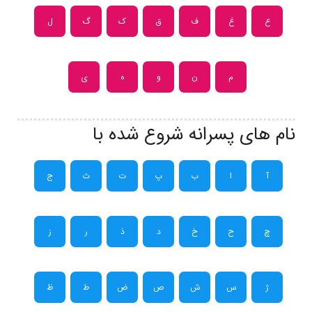
ع
غ
ف
ق
ک
گ
ل
م
ن
و
ه
ی
نام های پسرانه شروع شده با
آ
ا
ب
پ
ت
ث
ج
چ
ح
خ
د
ذ
ر
ز
ژ
س
ش
ص
ض
ط
ظ