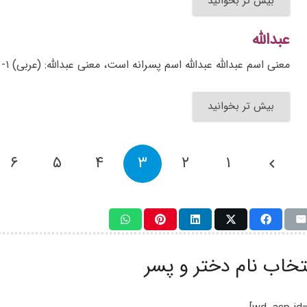
بیش تر بخوانید
عبدالله
معنی اسم عبدالله عبدالله اسم پسرانه است، معنی عبدالله: (عربی) ۱- بندهی خدا؛ ۲- (در تصوف) به معنی انسان کامل…
بیش تر بخوانید
۶
۵
۴
۳
۲
۱
تخاب نام دختر و پسر