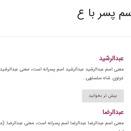
سم پسر با ع
عبدالرشید
غزنوی: شاه سلسلهی…
بیش تر بخوانید
عبدالرضا