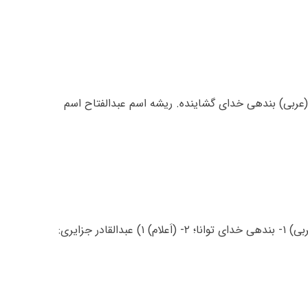
 (عربی) بندهی خدای گشاینده. ریشه اسم عبدالفتاح اسم
معنی اسم عبدالقادر عبدالقادر اسم پسرانه است، معنی عبدالقادر: (عربی) ۱- بندهی خدای توانا؛ ۲- (اَعلام) ۱) عبدالقادر جزایری: