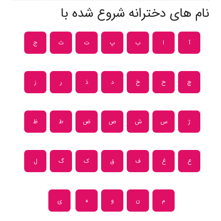
نام های دخترانه شروع شده با
آ
ا
ب
پ
ت
ث
ج
چ
ح
خ
د
ذ
ر
ز
ژ
س
ش
ص
ض
ط
ظ
ع
غ
ف
ق
ک
گ
ل
م
ن
و
ه
ی