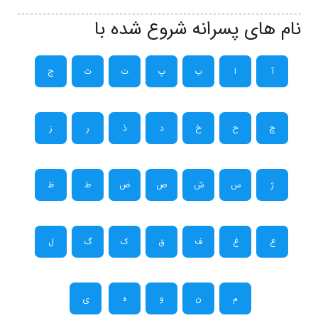
نام های پسرانه شروع شده با
آ
ا
ب
پ
ت
ث
ج
چ
ح
خ
د
ذ
ر
ز
ژ
س
ش
ص
ض
ط
ظ
ع
غ
ف
ق
ک
گ
ل
م
ن
و
ه
ی