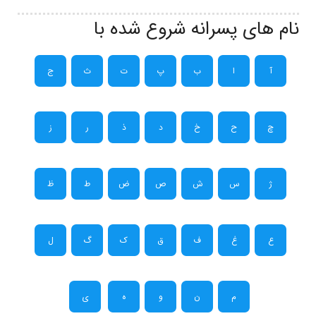
نام های پسرانه شروع شده با
آ
ا
ب
پ
ت
ث
ج
چ
ح
خ
د
ذ
ر
ز
ژ
س
ش
ص
ض
ط
ظ
ع
غ
ف
ق
ک
گ
ل
م
ن
و
ه
ی