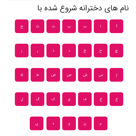
نام های دخترانه شروع شده با
آ
ا
ب
پ
ت
ث
ج
چ
ح
خ
د
ذ
ر
ز
ژ
س
ش
ص
ض
ط
ظ
ع
غ
ف
ق
ک
گ
ل
م
ن
و
ه
ی