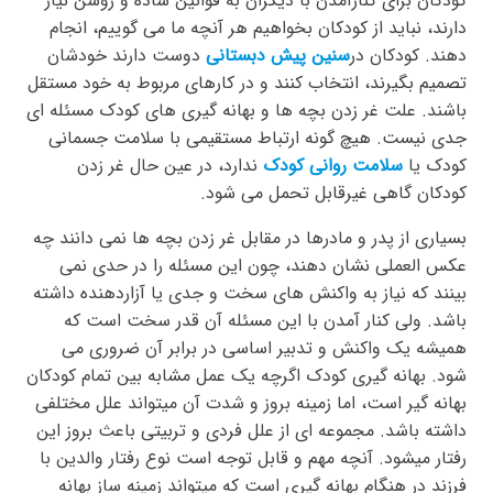
کودکان برای کنارآمدن با دیگران به قوانین ساده و روشن نیاز
دارند، نباید از کودکان بخواهیم هر آنچه ما می گوییم، انجام
دهند. کودکان در
سنین پیش دبستانی
دوست دارند خودشان
تصمیم بگیرند، انتخاب کنند و در کارهای مربوط به خود مستقل
باشند. علت غر زدن بچه ها و بهانه گیری های کودک مسئله ای
جدی نیست. هیچ گونه ارتباط مستقیمی با سلامت جسمانی
کودک یا
سلامت روانی کودک
ندارد، در عین حال غر زدن
کودکان گاهی غیرقابل تحمل می شود.
بسیاری از پدر و مادرها در مقابل غر زدن بچه ها نمی دانند چه
عکس العملی نشان دهند، چون این مسئله را در حدی نمی
بینند که نیاز به واکنش های سخت و جدی یا آزاردهنده داشته
باشد. ولی کنار آمدن با این مسئله آن قدر سخت است که
همیشه یک واکنش و تدبیر اساسی در برابر آن ضروری می
شود. بهانه گیری کودک اگرچه یک عمل مشابه بین تمام کودکان
بهانه گیر است، اما زمینه بروز و شدت آن میتواند علل مختلفی
داشته باشد. مجموعه ای از علل فردی و تربیتی باعث بروز این
رفتار میشود. آنچه مهم و قابل توجه است نوع رفتار والدین با
فرزند در هنگام بهانه گیری است که میتواند زمینه ساز بهانه