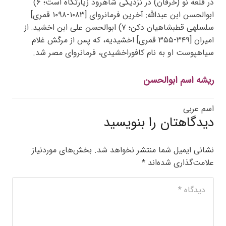
در قلعه نو (خرقان) در نزدیکی شاهرود زیارتگاه است؛ ۶)
ابوالحسن ابن عبدالله: آخرین فرمانروای [۱۰۸۳-۱۰۹۸ قمری]
سلسلهی قطبشاهیان دکن؛ ۷) ابوالحسن علی ابن اخشید: از
امیران [۳۴۹-۳۵۵ قمری] اخشیدیه، که پس از مرگش غلام
سیاهپوست او به نام کافوراخشیدی، فرمانروای مصر شد.
ریشه اسم ابوالحسن
اسم عربی
دیدگاهتان را بنویسید
نشانی ایمیل شما منتشر نخواهد شد.
بخش‌های موردنیاز
علامت‌گذاری شده‌اند
*