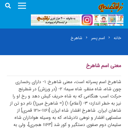
خانه
اسم پسر
شاهرخ
chevron_right
chevron_right
معنی اسم شاهرخ
شاهرخ اسم پسرانه است، معنی شاهرخ: ۱- دارای رخساری
چون شاه، شاه منظر، شاه سیما؛ ۲- (در ورزش) در شطرنج
حرکت اسب هنگامی که به شاه حریف کیش دهد و رخ او را
نیز به خطر اندازد؛ ۳- (اَعلام) ۱) (= شاهرخ میرزا) نام دو تن از
شاهان ایران. شاهرخ افشار: شاه ایران [۱۱۶۱-۱۲۱۰ قمری] از
سلسلهی افشار و نوهی نادرشاه، که به وسیله هواداران شاه
سلیمان دوم صفوی دستگیر و کور شد [۱۱۶۳ هجری]، ولی به